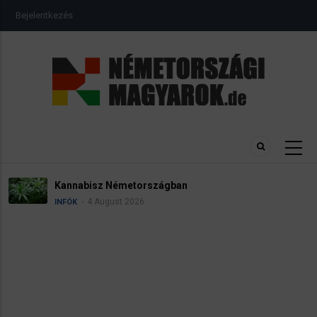
Ugrás
USER
Bejelentkezés
a
ACCOUNT
MENU
tartalomra
abisz Németországban
Névad
4 August 2026
INFÓK