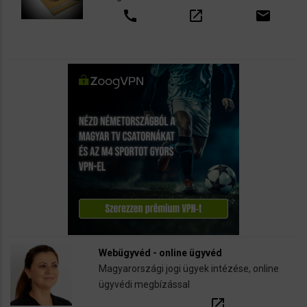
call
open_in_new
email
Webügyvéd - online ügyvéd
Magyarországi jogi ügyek intézése, online
ügyvédi megbízással
open_in_new