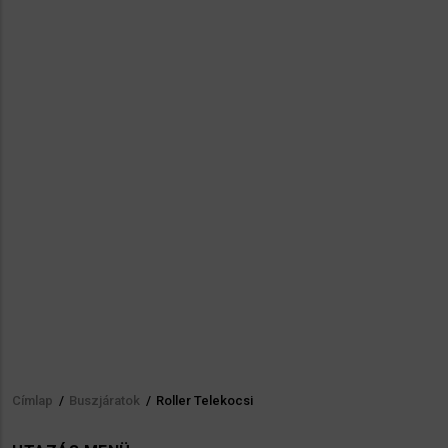
Címlap
/
Buszjáratok
/
Roller Telekocsi
Morzsa