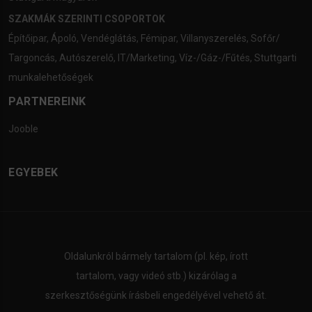
SZAKMÁK SZERINTI CSOPORTOK
Építőipar
,
Ápoló
,
Vendéglátás
,
Fémipar
,
Villanyszerelés
,
Sofőr/
Targoncás
,
Autószerelő
,
IT/Marketing
,
Víz-/Gáz-/Fűtés
,
Stuttgarti
munkalehetőségek
PARTNEREINK
Jooble
EGYEBEK
Oldalunkról bármely tartalom (pl. kép, írott
tartalom, vagy videó stb.) kizárólag a
szerkesztőségünk írásbeli engedélyével vehető át.