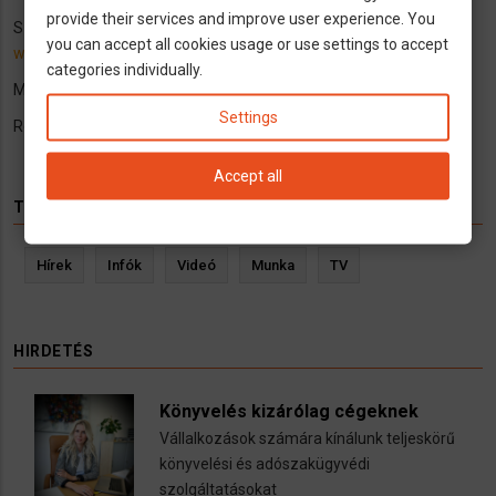
provide their services and improve user experience. You
Sziasztok, hetente induló járatainkról érdeklődjetek a
you can accept all cookies usage or use settings to accept
www.telekocsinemetorszagba.hu
oldalon.
categories individually.
Minden kérdésre szívesen válaszolunk, visszahívást is kérhetsz.
Settings
Roller Trans Kft.
Accept all
TÉMÁK
Hírek
Infók
Videó
Munka
TV
HIRDETÉS
Könyvelés kizárólag cégeknek
Vállalkozások számára kínálunk teljeskörű
könyvelési és adószakügyvédi
szolgáltatásokat