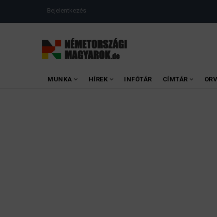
Ugrás
USER
Bejelentkezés
a
ACCOUNT
MENU
tartalomra
MAIN
MUNKA
HÍREK
INFÓTÁR
CÍMTÁR
OR
MENU