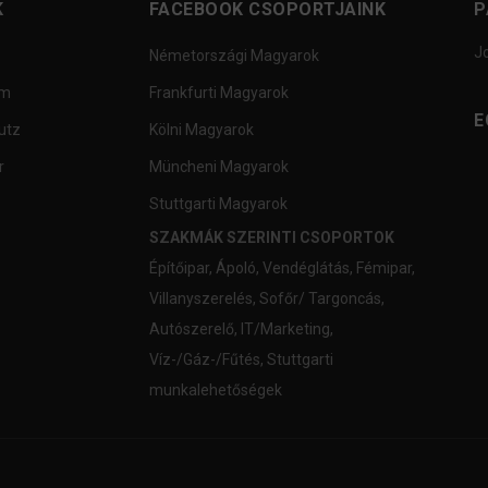
K
FACEBOOK CSOPORTJAINK
P
J
Németországi Magyarok
um
Frankfurti Magyarok
E
utz
Kölni Magyarok
r
Müncheni Magyarok
Stuttgarti Magyarok
SZAKMÁK SZERINTI CSOPORTOK
Építőipar
,
Ápoló
,
Vendéglátás
,
Fémipar
,
Villanyszerelés
,
Sofőr/ Targoncás
,
Autószerelő
,
IT/Marketing
,
Víz-/Gáz-/Fűtés
,
Stuttgarti
munkalehetőségek