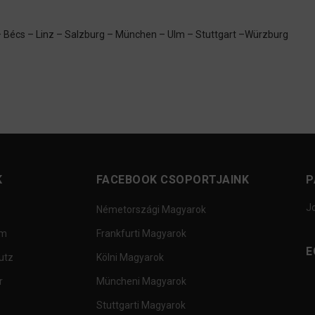
– Bécs – Linz – Salzburg – München – Ulm – Stuttgart –Würzburg
K
FACEBOOK CSOPORTJAINK
P
J
Németországi Magyarok
um
Frankfurti Magyarok
E
utz
Kölni Magyarok
r
Müncheni Magyarok
Stuttgarti Magyarok