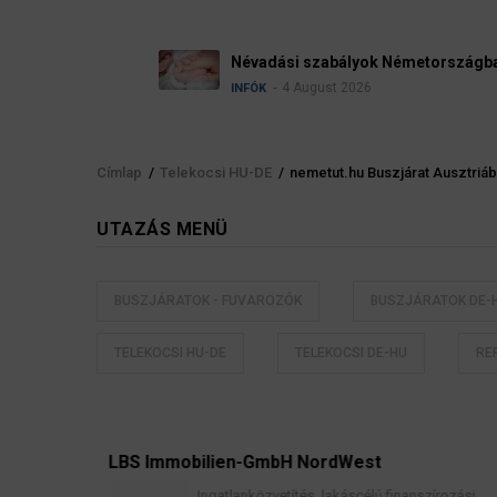
Névadási szabályok Németországban
4 August 2026
INFÓK
Címlap
/
Telekocsi HU-DE
/
nemetut.hu Buszjárat Ausztri
Morzsa
UTAZÁS MENÜ
BUSZJÁRATOK - FUVAROZÓK
BUSZJÁRATOK DE-
TELEKOCSI HU-DE
TELEKOCSI DE-HU
RE
elés
LBS Immobilien-GmbH NordWest
, jogi
Ingatlanközvetítés, lakáscélú finanszírozási