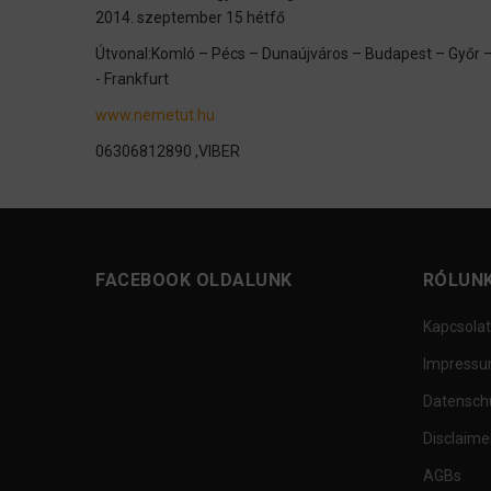
2014. szeptember 15 hétfő
Útvonal:Komló – Pécs – Dunaújváros – Budapest – Győr 
- Frankfurt
www.nemetut.hu
06306812890 ,VIBER
FACEBOOK OLDALUNK
RÓLUN
Kapcsolat
Impress
Datensch
Disclaime
AGBs