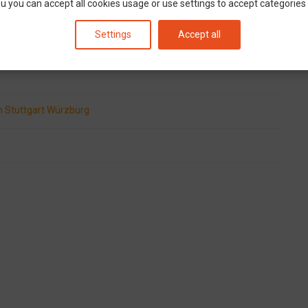
u you can accept all cookies usage or use settings to accept categories i
Settings
Accept all
m
Stuttgart
Würzburg