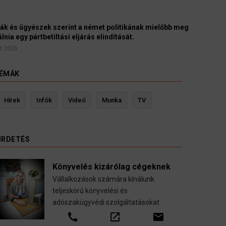
yészek szerint a német politikának mielőbb meg
pártbetiltási eljárás elindítását.
ÉMÁK
Hírek
Infók
Videó
Munka
TV
IRDETÉS
Könyvelés kizárólag cégeknek
Vállalkozások számára kínálunk
teljeskörű könyvelési és
adószakügyvédi szolgáltatásokat
evin Ressler biztosítási szakértő
Langó S
call
open_in_new
email
Gépjármű-, jogvédelmi-, felelősség-, baleset-,