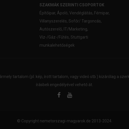
SZAKMÁK SZERINTI CSOPORTOK
Építőipar
,
Ápoló
,
Vendéglátás
,
Fémipar
,
Villanyszerelés
,
Sofőr/ Targoncás
,
Autószerelő
,
IT/Marketing
,
Víz-/Gáz-/Fűtés
,
Stuttgarti
munkalehetőségek
ármely tartalom (pl. kép, írott tartalom, vagy videó stb.) kizárólag a sz
írásbeli engedélyével vehető át.
© Copyright
nemetorszagi-magyarok.de
2013-2024.