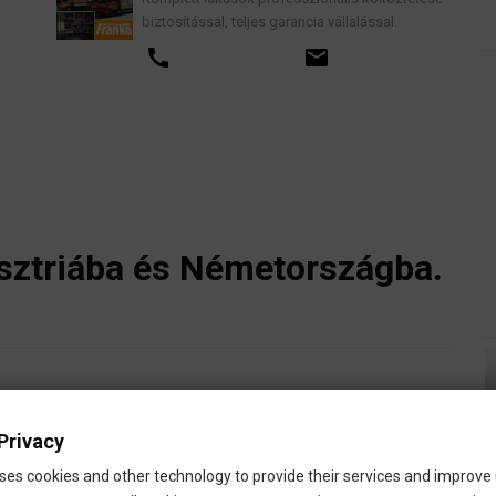
biztosítással, teljes garancia vállalással.
call
email
sztriába és Németországba.
Privacy
ses cookies and other technology to provide their services and improve