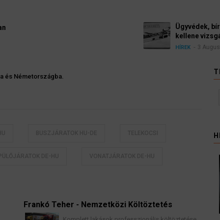
Ügyvédek, bírák és üg
kellene vizsgálnia egy 
3 August 2026
HÍREK
T
ába és Németországba.
HU
BUSZJÁRATOK HU-DE
TELEKOCSI
H
PÜLŐJÁRATOK DE-HU
VONATJÁRATOK DE-HU
Frankó Teher - Nemzetközi Költöztetés
K
Komplett lakások professzionális költöztetése