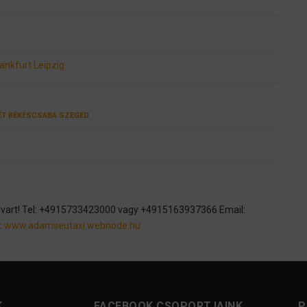
rankfurt
Leipzig
ÉT
BÉKÉSCSABA
SZEGED
fuvart! Tel: +4915733423000 vagy +4915163937366 Email:
:
www.adamseutaxi.webnode.hu
K
FACEBOOK CSOPORTJAINK
P