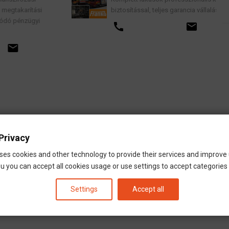
si
biztosítással, teljes garancia vállalással.
i
call
email
Privacy
ses cookies and other technology to provide their services and improve
u you can accept all cookies usage or use settings to accept categories i
Settings
Accept all