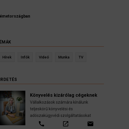
gyvédek, bírák és ügyészek szerint a német politikának mielőbb m
ellene vizsgálnia egy pártbetiltási eljárás elindítását.
3 August 2026
ÍREK
ÉMÁK
Hírek
Infók
Videó
Munka
TV
IRDETÉS
Könyvelés kizárólag cégeknek
Vállalkozások számára kínálunk
teljeskörű könyvelési és
adószakügyvédi szolgáltatásokat
Kevin Ressler biztosítási szakértő
Lang
call
open_in_new
email
Gépjármű-, jogvédelmi-, felelősség-, baleset-,