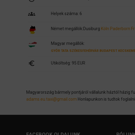
groups
Helyek száma: 6
Német megállók:
Dusiburg
Köln
Paderborn
F
Magyar megállók:
GYŐR
TATA
SZÉKESFEHÉRVÁR
BUDAPEST
KECSKEM
euro
Utiköltség: 95 EUR
Magyarország bármely pontjáról vállalunk háztól házig 
adams.eu.taxi@gmail.com
Honlapunkon is tudtok foglalni
FACEBOOK OLDALUNK
RÓLUN