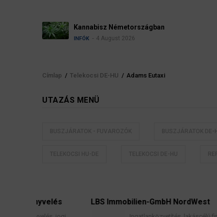
Névadási szabályok N
4 August 2026
INFÓK
Címlap
/
Telekocsi DE-HU
/
Adams Eutaxi
Morzsa
UTAZÁS MENÜ
BUSZJÁRATOK - FUVAROZÓK
BUSZJÁRATOK DE-
TELEKOCSI HU-DE
TELEKOCSI DE-HU
RE
nyvelés
LBS Immobilien-GmbH NordWest
velés, jogi
Ingatlanközvetítés, lakáscélú finanszírozási