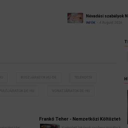
Ü
émetországban
k
H
T
HU
BUSZJÁRATOK HU-DE
TELEKOCSI
H
PÜLŐJÁRATOK DE-HU
VONATJÁRATOK DE-HU
Frankó Teher - Nemzetközi Költöztetés
Komplett lakások professzionális költöztetése