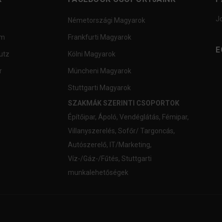
J
Németországi Magyarok
um
Frankfurti Magyarok
E
utz
Kölni Magyarok
r
Müncheni Magyarok
Stuttgarti Magyarok
SZAKMÁK SZERINTI CSOPORTOK
Építőipar
,
Ápoló
,
Vendéglátás
,
Fémipar
,
Villanyszerelés
,
Sofőr/ Targoncás
,
Autószerelő
,
IT/Marketing
,
Víz-/Gáz-/Fűtés
,
Stuttgarti
munkalehetőségek