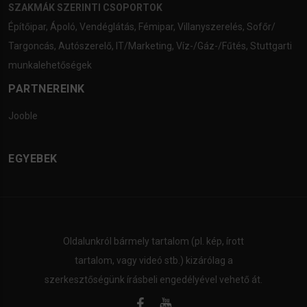
SZAKMÁK SZERINTI CSOPORTOK
Építőipar
,
Ápoló
,
Vendéglátás
,
Fémipar
,
Villanyszerelés
,
Sofőr/
Targoncás
,
Autószerelő
,
IT/Marketing
,
Víz-/Gáz-/Fűtés
,
Stuttgarti
munkalehetőségek
PARTNEREINK
Jooble
EGYEBEK
Oldalunkról bármely tartalom (pl. kép, írott
tartalom, vagy videó stb.) kizárólag a
szerkesztőségünk írásbeli engedélyével vehető át.