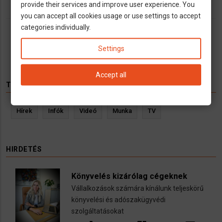
provide their services and improve user experience. You
you can accept all cookies usage or use settings to accept
categories individually.
Oldalszámozás
Jelenlegi
1
Oldal
2
Következő
››
Utolsó
Last »
Settings
oldal
oldal
oldal
Accept all
TÉMÁK
Hírek
Infók
Videó
Munka
TV
HIRDETÉS
Könyvelés kizárólag cégeknek
Vállalkozások számára kínálunk teljeskörű
könyvelési és adószakügyvédi
szolgáltatásokat