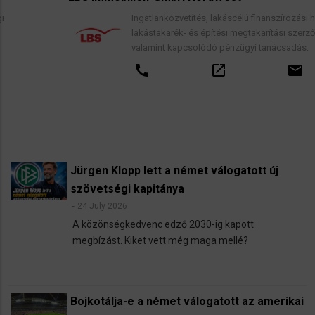
Ingatlanközvetítés, lakáscélú finanszírozási hitelek,
lakástakarék- és építési megtakarítási szerződések,
valamint kapcsolódó pénzügyi tanácsadás.
call
open_in_new
email
Jürgen Klopp lett a német válogatott új
szövetségi kapitánya
24 July 2026
A közönségkedvenc edző 2030-ig kapott
megbízást. Kiket vett még maga mellé?
Bojkotálja-e a német válogatott az amerikai