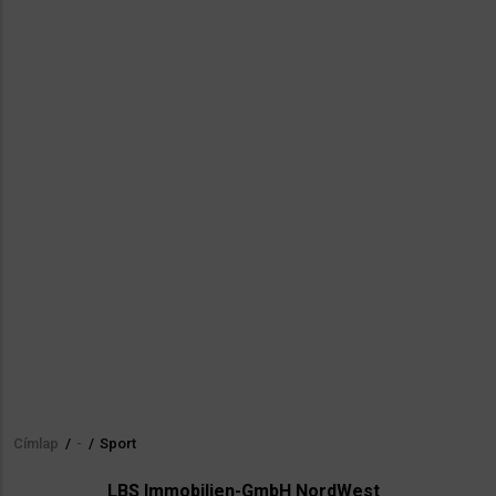
Címlap
/
-
/
Sport
Morzsa
LBS Immobilien-GmbH NordWest