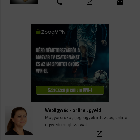
call
open_in_new
email
Webügyvéd - online ügyvéd
Magyarországi jogi ügyek intézése, online
ügyvédi megbízással
open_in_new