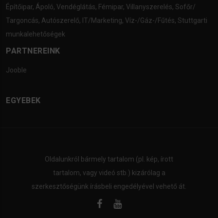
Építőipar
,
Ápoló
,
Vendéglátás
,
Fémipar
,
Villanyszerelés
,
Sofőr/
Targoncás
,
Autószerelő
,
IT/Marketing
,
Víz-/Gáz-/Fűtés
,
Stuttgarti
munkalehetőségek
PARTNEREINK
Jooble
EGYEBEK
Oldalunkról bármely tartalom (pl. kép, írott
tartalom, vagy videó stb.) kizárólag a
szerkesztőségünk írásbeli engedélyével vehető át.