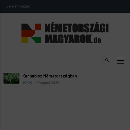
Ugrás
USER
Bejelentkezés
a
ACCOUNT
MENU
tartalomra
Kannabisz Németországban
4 August 2026
INFÓK