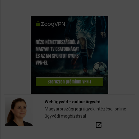
Webügyvéd - online ügyvéd
Magyarországi jogi ügyek intézése, online
ügyvédi megbízással
open_in_new