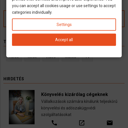
you can accept all cookies usage or use settings to accept
categories individually.
Kommentek
Settings
Accept all
TÉMÁK
Hírek
Infók
Videó
Munka
TV
HIRDETÉS
Könyvelés kizárólag cégeknek
Vállalkozások számára kínálunk teljeskörű
könyvelési és adószakügyvédi
szolgáltatásokat
call
open_in_new
email