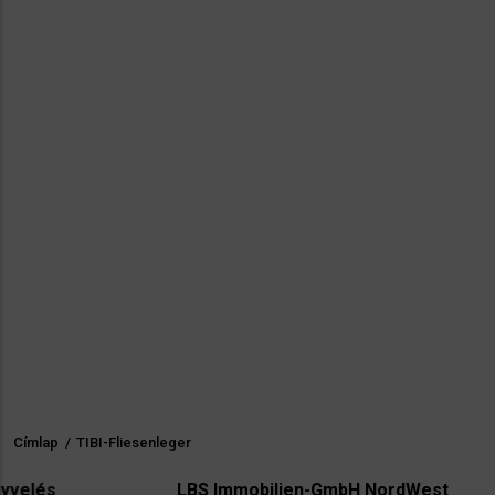
Címlap
/
TIBI-Fliesenleger
Morzsa
LBS Immobilien-GmbH NordWest