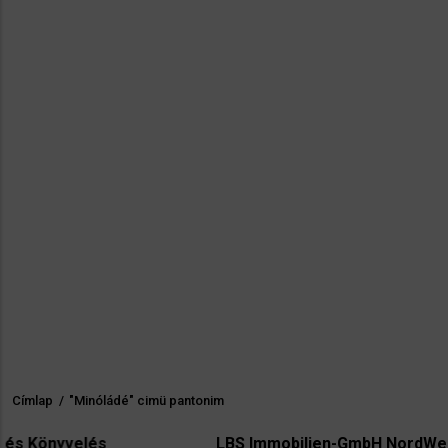
Címlap
/
"Minóládé" cimü pantonim
Morzsa
lés
LBS Immobilien-GmbH NordWest