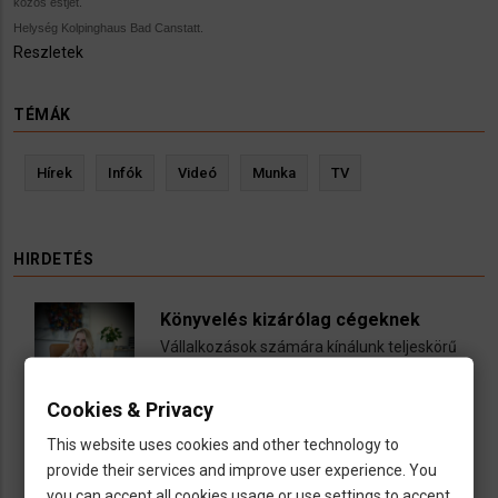
közös estjét.
Helység Kolpinghaus Bad Canstatt.
Reszletek
TÉMÁK
Hírek
Infók
Videó
Munka
TV
HIRDETÉS
Könyvelés kizárólag cégeknek
Vállalkozások számára kínálunk teljeskörű
könyvelési és adószakügyvédi
szolgáltatásokat
Cookies & Privacy
call
open_in_new
email
This website uses cookies and other technology to
provide their services and improve user experience. You
you can accept all cookies usage or use settings to accept