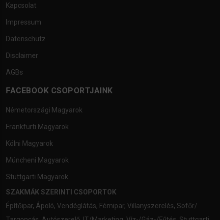
Kapcsolat
Impressum
Datenschutz
Disclaimer
AGBs
FACEBOOK CSOPORTJAINK
Németországi Magyarok
Frankfurti Magyarok
Kölni Magyarok
Müncheni Magyarok
Stuttgarti Magyarok
SZAKMÁK SZERINTI CSOPORTOK
Építőipar
,
Ápoló
,
Vendéglátás
,
Fémipar
,
Villanyszerelés
,
Sofőr/
Targoncás
,
Autószerelő
,
IT/Marketing
,
Víz-/Gáz-/Fűtés
,
Stuttgarti