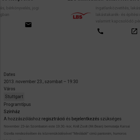
s, jogi
Ingatlanközvetítés, lakáscélú finanszíroz
lakástakarék- és építési megtakarítási
valamint kapcsolódó pénzügyi tanácsa
mail
call
open_in_new
e
Dates
2013. november 23., szombat – 19:30
Város
Stuttgart
Programtípus
Színház
A hozzászóláshoz
regisztráció
és
bejelentkezés
szükséges
November 23-án Szombaton este 19.30.-kor, Knill Zsolt (Mr.Bean) bemutatja Karsai
Gizella rendezésében és közremüködésével "Minóládé" cimü pantonim, humoros