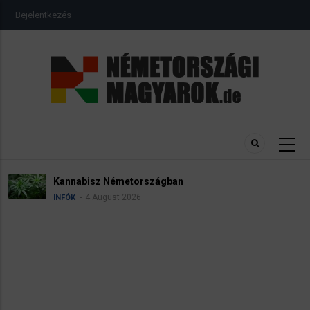
Ugrás
USER
Bejelentkezés
a
ACCOUNT
MENU
tartalomra
Kannabisz Németországban
4 August 2026
INFÓK