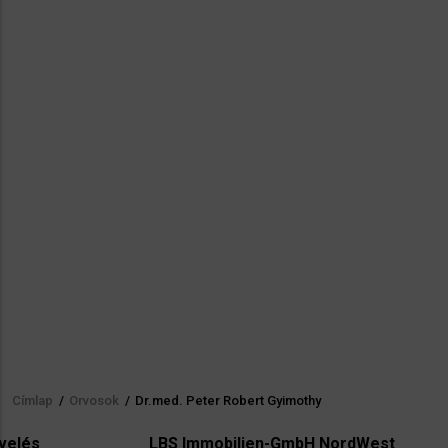
Címlap
/
Orvosok
/
Dr.med. Peter Robert Gyimothy
Morzsa
LBS Immobilien-GmbH NordWest