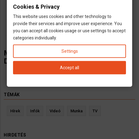
Cookies & Privacy
dns
szemorvos
This website uses cookies and other technology to
provide their services and improve user experience. You
outlined_flag
Bayern
you can accept all cookies usage or use settings to accept
categories individually.
Settings
Magyar szemorvos Straubing -ban,
Dr.med. Peter Robert Gyimothy
Accept all
TÉMÁK
Hírek
Infók
Videó
Munka
TV
HIRDETÉS