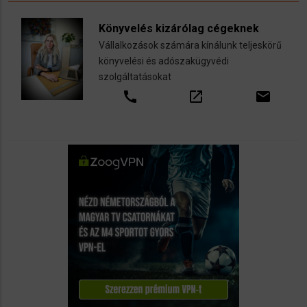
Könyvelés kizárólag cégeknek
Vállalkozások számára kínálunk teljeskörű
könyvelési és adószakügyvédi
szolgáltatásokat
call
open_in_new
email