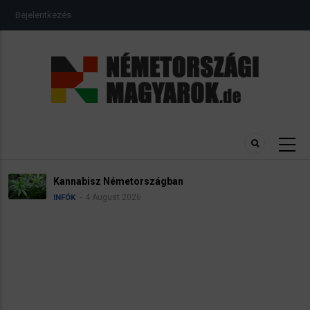
Ugrás
USER
Bejelentkezés
a
ACCOUNT
MENU
tartalomra
sz Németországban
Névadás
 August 2026
4
INFÓK