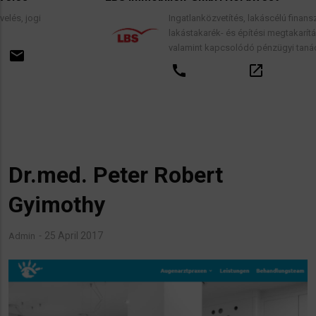
Ingatlanközvetítés, lakáscélú finanszírozási hitele
lakástakarék- és építési megtakarítási szerződése
valamint kapcsolódó pénzügyi tanácsadás.
call
open_in_new
email
Dr.med. Peter Robert
Gyimothy
25 April 2017
Admin