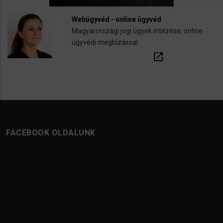
Webügyvéd - online ügyvéd
Magyarországi jogi ügyek intézése, online
ügyvédi megbízással
open_in_new
FACEBOOK OLDALUNK