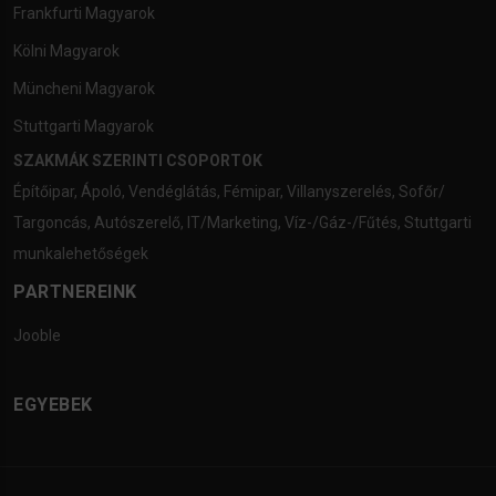
Frankfurti Magyarok
Kölni Magyarok
Müncheni Magyarok
Stuttgarti Magyarok
SZAKMÁK SZERINTI CSOPORTOK
Építőipar
,
Ápoló
,
Vendéglátás
,
Fémipar
,
Villanyszerelés
,
Sofőr/
Targoncás
,
Autószerelő
,
IT/Marketing
,
Víz-/Gáz-/Fűtés
,
Stuttgarti
munkalehetőségek
PARTNEREINK
Jooble
EGYEBEK