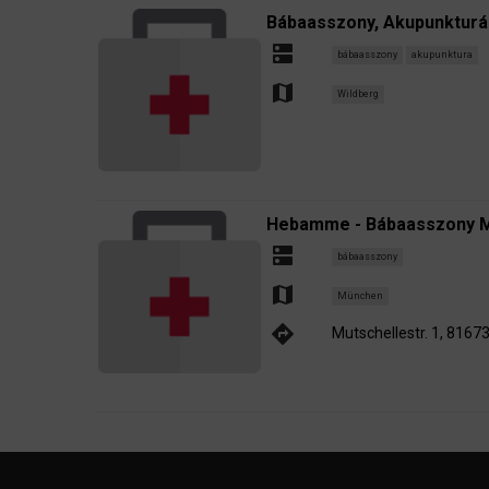
Bábaasszony, Akupunkturá
dns
bábaasszony
akupunktura
map
Wildberg
Hebamme - Bábaasszony M
dns
bábaasszony
map
München
directions
Mutschellestr. 1, 816