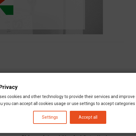
Privacy
e -k Németországban
ses cookies and other technology to provide their services and improve
ábaasszony (Hebamme)
ofoglalkozhat velük, aki magyarul
u you can accept all cookies usage or use settings to accept categories i
töttünk és gyűjtünk össze akik magyarok, vagy magyarul beszélnek
bábaasszony (Hebamme)
aki beszél magyarul és
Settings
Accept all
címtárba. Segíts feltérképezni őket, hogy segítsünk
égünkkel és közösségünknek épül.