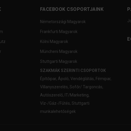
K
FACEBOOK CSOPORTJAINK
P
J
Németországi Magyarok
um
Frankfurti Magyarok
E
utz
Kölni Magyarok
r
Müncheni Magyarok
Stuttgarti Magyarok
SZAKMÁK SZERINTI CSOPORTOK
Építőipar
,
Ápoló
,
Vendéglátás
,
Fémipar
,
Villanyszerelés
,
Sofőr/ Targoncás
,
Autószerelő
,
IT/Marketing
,
Víz-/Gáz-/Fűtés
,
Stuttgarti
munkalehetőségek