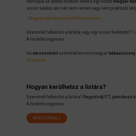
Reméljük az alábbi listában találsz egy közeli
magyar bá
orvost találsz aki már nem rendel vagy nem praktizál, kér
- Magyar bábaasszonyok Münchenben
Szeretnél felkerülni a listára vagy egy orvost beiktatni?
Re
A hirdetés ingyenes.
Ha
városonként
szeretnél keresni magyar
bábaasszony
Orvoslista
Hogyan kerülhetsz a listára?
Szeretnél felkerülni a listára?
Regisztrálj ITT
,
jelentkezz b
A hirdetés ingyenes.
REGISZTRÁLJ