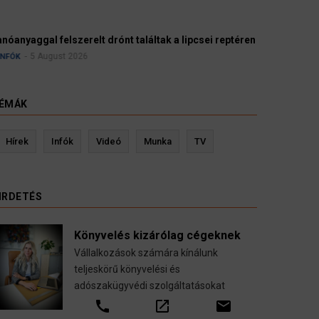
relt drónt találtak a lipcsei reptéren
026
ÉMÁK
Seidler Jozsef - könyvelő
Gr
Hírek
Infók
Videó
Munka
TV
Könyvelés, adótanácsadás, adóvisszaigeénylés,
bérszámfejtés Németországban, magyarul.
Epitöiparosok Herzlich Willkommen!
IRDETÉS
call
open_in_new
email
Könyvelés kizárólag cégeknek
Vállalkozások számára kínálunk
teljeskörű könyvelési és
adószakügyvédi szolgáltatásokat
call
open_in_new
email