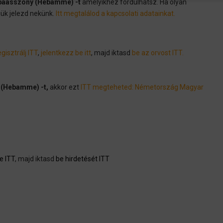
baasszony (Hebamme) -t
amelyikhez fordulhatsz. Ha olyan
jük jelezd nekünk.
Itt megtalálod a kapcsolati adatainkat.
gisztrálj ITT
,
jelentkezz be itt
, majd iktasd
be az orvost ITT.
 (Hebamme) -t,
akkor ezt
ITT megteheted: Németország Magyar
e ITT
, majd iktasd
be hirdetését ITT