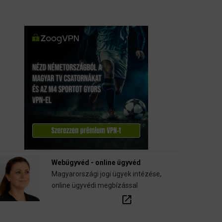
Webügyvéd - online ügyvéd
Magyarországi jogi ügyek intézése,
online ügyvédi megbízással
open_in_new