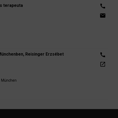
s terapeuta
call
email
ünchenben, Reisinger Erzsébet
call
open_in_new
73 München