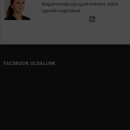
Magyarországi jogi ügyek intézése, online
ügyvédi megbízással
open_in_new
FACEBOOK OLDALUNK