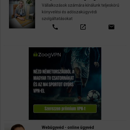
Vállalkozások számára kínálunk teljeskörű
könyvelési és adószakügyvédi
szolgáltatásokat
call
open_in_new
email
Webügyvéd - online ügyvéd