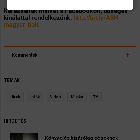
Keressenek minket a Facebookon, bőséges
kinálattal rendelkezünk:
http://bit.ly/ASH-
magyar-bolt
Kommentek
TÉMÁK
Hírek
Infók
Videó
Munka
TV
HIRDETÉS
Könyvelés kizárólag cégeknek