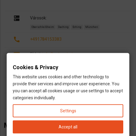
dns
Városok:
Oberschleißheim
Daching
Eching
München
call
+491784153383
email
EMail:
info@ash-osh.de
Cookies & Privacy
open_in_new
http://bit.ly/ASH-magyar-bolt
This website uses cookies and other technology to
provide their services and improve user experience. You
dns
Magyar bolt
you can accept all cookies usage or use settings to accept
categories individually.
outlined_flag
Bayern
Settings
Magyar bolt Oberschleißheimben.
Accept all