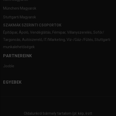
Müncheni Magyarok
Stuttgarti Magyarok
SZAKMÁK SZERINTI CSOPORTOK
Építőipar
,
Ápoló
,
Vendéglátás
,
Fémipar
,
Villanyszerelés
,
Sofőr/
Targoncás
,
Autószerelő
,
IT/Marketing
,
Víz-/Gáz-/Fűtés
,
Stuttgarti
munkalehetőségek
PARTNEREINK
Jooble
EGYEBEK
Oldalunkról bármely tartalom (pl. kép, írott