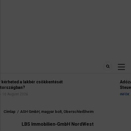
Adózás Németországban. Adóosztályok.
Steuerklasse
8 August 2026
INFÓK
Címlap
/
ASH GmbH, magyar bolt, Oberschleißheim
Morzsa
LBS Immobilien-GmbH NordWest