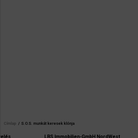
Címlap
/
S.O.S. munkát keresek klónja
Morzsa
LBS Immobilien-GmbH NordWest