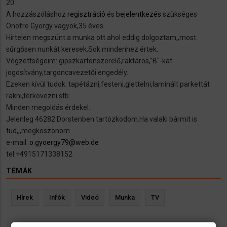
20
A hozzászóláshoz
regisztráció
és
bejelentkezés
szükséges
Onofre Gyorgy vagyok,35 éves.
Hirtelen megszünt a munka ott ahol eddig dolgoztam,,most
sűrgősen nunkát keresek.Sok mindenhez értek.
Végzettségeim: gipszkartonszerelő,raktáros,"B"-kat.
jogosítvány,targoncavezetői engedély.
Ezeken kívül tudok: tapétázni,festeni,glettelni,laminált parkettát
rakni,térkövezni stb..
Minden megoldás érdekel.
Jelenleg 46282 Dorstenben tartózkodom.Ha valaki bármit is
tud,,,megköszönöm
e-mail:
o.gyoergy79@web.de
tel:+4915171338152
TÉMÁK
Hírek
Infók
Videó
Munka
TV