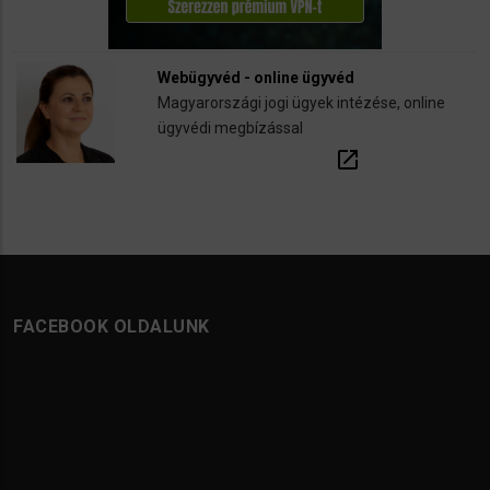
Webügyvéd - online ügyvéd
Magyarországi jogi ügyek intézése, online
ügyvédi megbízással
open_in_new
FACEBOOK OLDALUNK