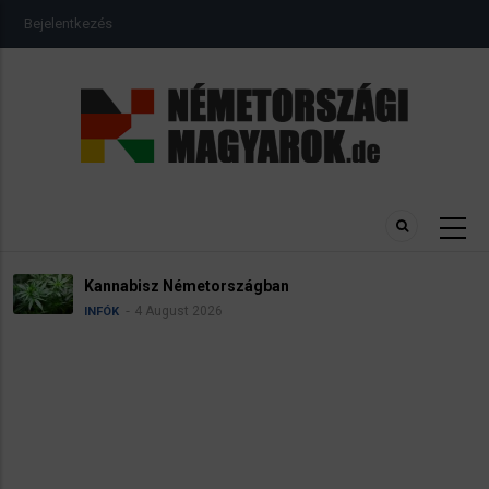
Ugrás
USER
Bejelentkezés
a
ACCOUNT
MENU
tartalomra
Kannabisz Németországban
4 August 2026
INFÓK