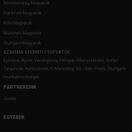
Németországi Magyarok
Frankfurti Magyarok
Kölni Magyarok
Müncheni Magyarok
Stuttgarti Magyarok
SZAKMÁK SZERINTI CSOPORTOK
Építőipar
,
Ápoló
,
Vendéglátás
,
Fémipar
,
Villanyszerelés
,
Sofőr/
Targoncás
,
Autószerelő
,
IT/Marketing
,
Víz-/Gáz-/Fűtés
,
Stuttgarti
munkalehetőségek
PARTNEREINK
Jooble
EGYEBEK