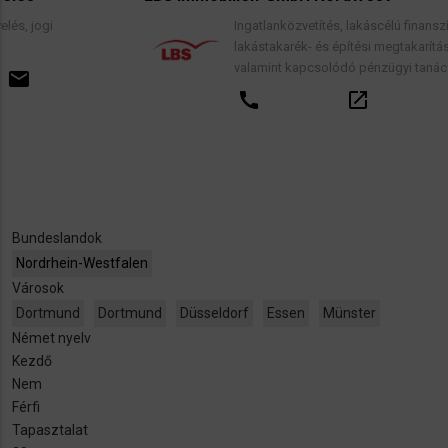
Ingatlanközvetítés, lakáscélú finanszírozási hite
lakástakarék- és építési megtakarítási szerződé
valamint kapcsolódó pénzügyi tanácsadás.
call
open_in_new
email
Bundeslandok
Nordrhein-Westfalen
Városok
Dortmund
Dortmund
Düsseldorf
Essen
Münster
Német nyelv
Kezdő
Nem
Férfi
Tapasztalat