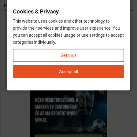
HIRDETÉS
Cookies & Privacy
This website uses cookies and other technology to
Könyvelés kizárólag cégeknek
provide their services and improve user experience. You
Vállalkozások számára kínálunk teljeskörű
you can accept all cookies usage or use settings to accept
könyvelési és adószakügyvédi
categories individually.
szolgáltatásokat
call
open_in_new
email
Settings
Accept all