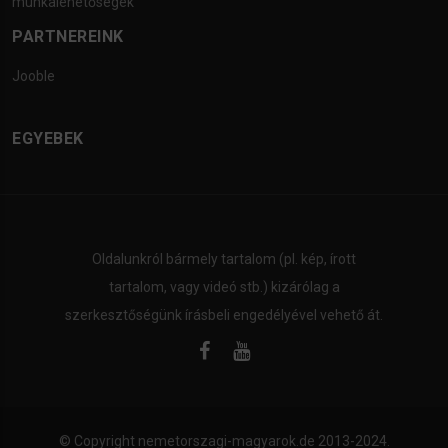
munkalehetőségek
PARTNEREINK
Jooble
EGYEBEK
Oldalunkról bármely tartalom (pl. kép, írott
tartalom, vagy videó stb.) kizárólag a
szerkesztőségünk írásbeli engedélyével vehető át.
© Copyright
nemetorszagi-magyarok.de
2013-2024.