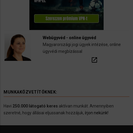
Webügyvéd - online ügyvéd
Magyarországi jogi ügyek intézése, online
ügyvédi megbízással
open_in_new
MUNKAKÖZVETÍTÖKNEK:
Havi
250.000 látogató keres
aktívan munkát. Amennyiben
szeretné, hogy állásai eljussanak hozzájuk,
írjon nekünk!