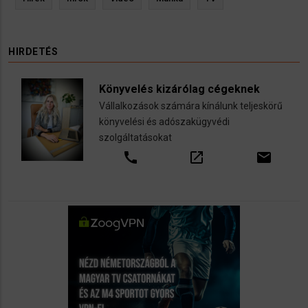
HIRDETÉS
Könyvelés kizárólag cégeknek
Vállalkozások számára kínálunk teljeskörű
könyvelési és adószakügyvédi
szolgáltatásokat
call
open_in_new
email