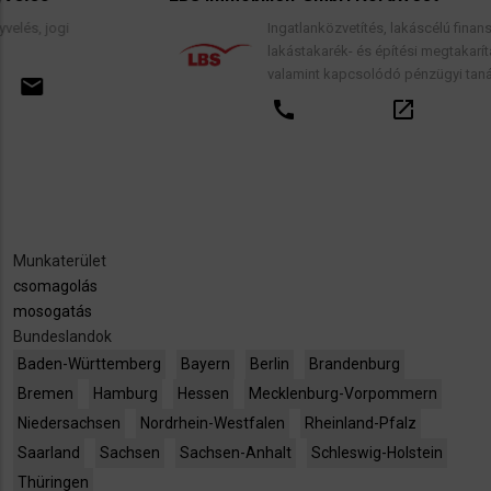
Ingatlanközvetítés, lakáscélú finanszírozási hitelek,
lakástakarék- és építési megtakarítási szerződések,
valamint kapcsolódó pénzügyi tanácsadás.
call
open_in_new
email
Munkaterület
csomagolás
mosogatás
Bundeslandok
Baden-Württemberg
Bayern
Berlin
Brandenburg
Bremen
Hamburg
Hessen
Mecklenburg-Vorpommern
Niedersachsen
Nordrhein-Westfalen
Rheinland-Pfalz
Saarland
Sachsen
Sachsen-Anhalt
Schleswig-Holstein
Thüringen