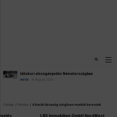
Robbanóanyaggal fels
edés Németországban
reptéren
5 August 
HÍREK
INFÓK
Címlap
/
Munka
/
6 baráti társaság sürgősen munkát keresünk
Morzsa
LBS Immobilien-GmbH NordWest