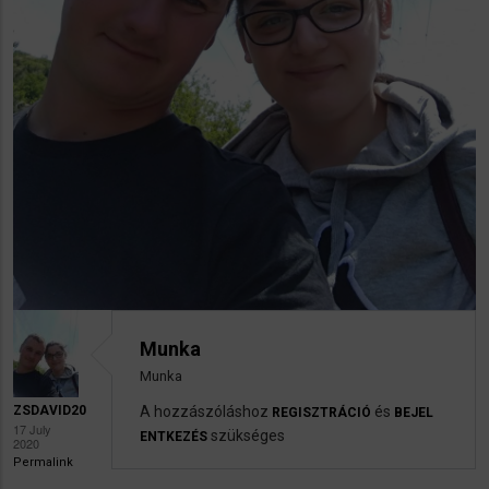
Munka
Munka
ZSDAVID20
A hozzászóláshoz
és
REGISZTRÁCIÓ
BEJEL
17 July
szükséges
ENTKEZÉS
2020
Permalink