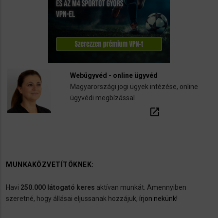
Webügyvéd - online ügyvéd
Magyarországi jogi ügyek intézése, online
ügyvédi megbízással
open_in_new
MUNKAKÖZVETÍTÖKNEK:
Havi
250.000 látogató keres
aktívan munkát. Amennyiben
szeretné, hogy állásai eljussanak hozzájuk,
írjon nekünk!