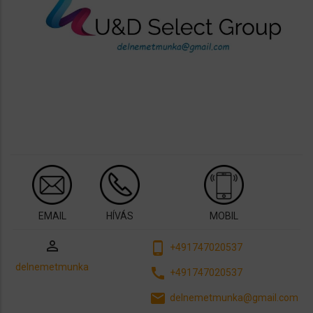
EMAIL
HÍVÁS
MOBIL
perm_identity
phone_android
+491747020537
delnemetmunka
call
+491747020537
email
delnemetmunka@gmail.com