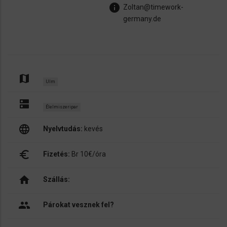
info
Zoltan@timework-
germany.de
map
Ulm
dns
Élelmiszeripar
language
Nyelvtudás:
kevés
euro_symbol
Fizetés:
Br 10€/óra
home
Szállás:
people
Párokat vesznek fel?