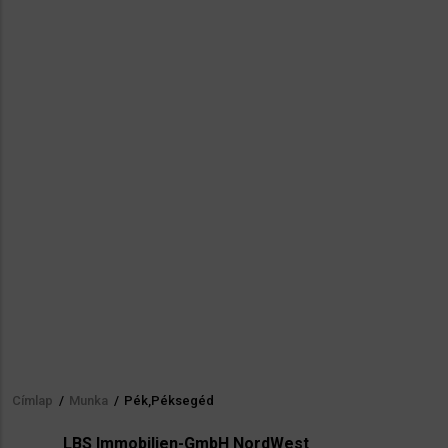
Címlap
/
Munka
/
Pék,Péksegéd
Morzsa
LBS Immobilien-GmbH NordWest