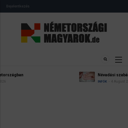
Ugrás
USER
Bejelentkezés
a
ACCOUNT
MENU
tartalomra
Névadási szabályok Németországban
4 August 2026
INFÓK