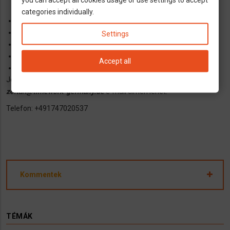
családi pótlék);
categories individually.
Hosszútávú, biztos munkalehetőség;
Évi 24 nap fizetett szabadság;
Settings
Rugalmas hazajárási lehetőség;
Magyar nyelvű ügyintézés.
Accept all
Bér brutto 10 eu/óra
Jelentkezni és, érdeklődni a
delnemetmunka@gmail.com
,
zoltan@timework-germany.de
e-mail címen lehet.
Telefon: +491747020537
Kommentek
TÉMÁK