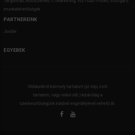
Targoncás
,
Autószerelő
,
IT/Marketing
,
Víz-/Gáz-/Fűtés
,
Stuttgarti
munkalehetőségek
PARTNEREINK
Jooble
EGYEBEK
Oldalunkról bármely tartalom (pl. kép, írott
tartalom, vagy videó stb.) kizárólag a
szerkesztőségünk írásbeli engedélyével vehető át.