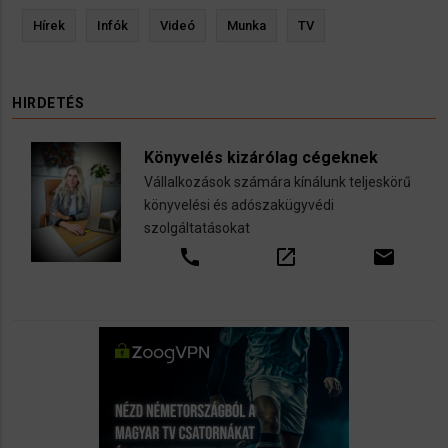
Hírek
Infók
Videó
Munka
TV
HIRDETÉS
Könyvelés kizárólag cégeknek
Vállalkozások számára kínálunk teljeskörű
könyvelési és adószakügyvédi
szolgáltatásokat
call
open_in_new
email