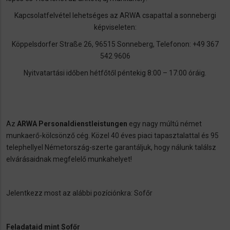
Kapcsolatfelvétel lehetséges az ARWA csapattal a sonnebergi
képviseleten:
Köppelsdorfer Straße 26, 96515 Sonneberg, Telefonon: +49 367
542 9606
Nyitvatartási időben hétfőtől péntekig 8:00 – 17:00 óráig.
Az
ARWA Personaldienstleistungen
egy nagy múltú német
munkaerő-kölcsönző cég. Közel 40 éves piaci tapasztalattal és 95
telephellyel Németország-szerte garantáljuk, hogy nálunk találsz
elvárásaidnak megfelelő munkahelyet!
Jelentkezz most az alábbi pozíciónkra: Sofőr
Feladataid mint Sofőr