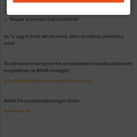
Munkavédelmi ruházat, felszerelés biztosított
Karácsonyi és nyaralási bónusz
Magyar anyanyelvű kapcsolattartók
Ha Te vagy A Sofőr akit keresünk, akkor ne habozz, jelentkezz
most!
"A pályázatommal egyetértek az adatvédelmi szabályzattal amely
megtalálható az ARWA honlapján."
https://arwa.de/de/ueber-arwa/datenschutz/
ARWA Personaldienstleistungen GmbH
www.arwa.de