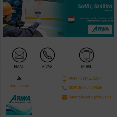
EMAIL
HÍVÁS
MOBIL
perm_identity
phone_android
0049 15114250247
international…
call
0049 3675 / 429606
email
international.hu@arwa.de