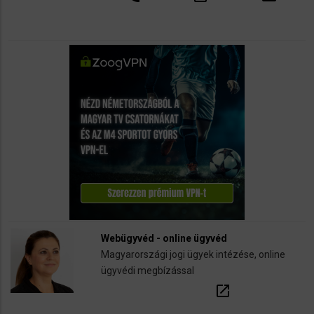
Webügyvéd - online ügyvéd
Magyarországi jogi ügyek intézése, online
ügyvédi megbízással
open_in_new