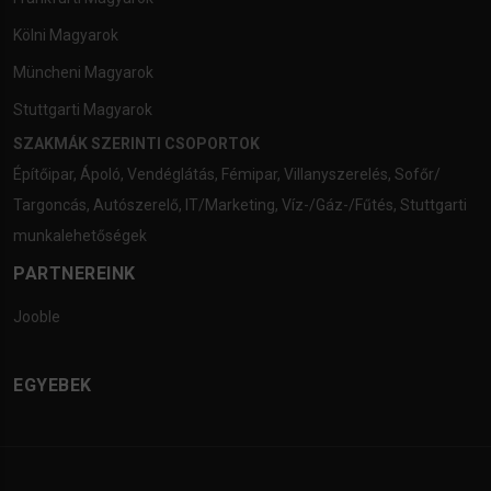
Kölni Magyarok
Müncheni Magyarok
Stuttgarti Magyarok
SZAKMÁK SZERINTI CSOPORTOK
Építőipar
,
Ápoló
,
Vendéglátás
,
Fémipar
,
Villanyszerelés
,
Sofőr/
Targoncás
,
Autószerelő
,
IT/Marketing
,
Víz-/Gáz-/Fűtés
,
Stuttgarti
munkalehetőségek
PARTNEREINK
Jooble
EGYEBEK