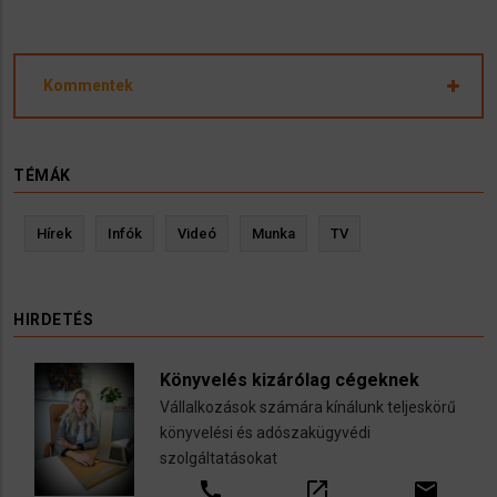
Kommentek
TÉMÁK
Hírek
Infók
Videó
Munka
TV
HIRDETÉS
Könyvelés kizárólag cégeknek
Vállalkozások számára kínálunk teljeskörű
könyvelési és adószakügyvédi
szolgáltatásokat
call
open_in_new
email