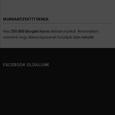
MUNKAKÖZVETÍTÖKNEK:
Havi
250.000 látogató keres
aktívan munkát. Amennyiben
szeretné, hogy állásai eljussanak hozzájuk,
írjon nekünk!
FACEBOOK OLDALUNK