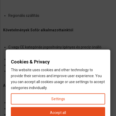
Regionális szállítás
Követelmények Sofőr alkalmazottainktól
C vagy CE kategóriás jogosítvány Igényes és precíz önálló
munkavégzés
GKI kártya
Cookies & Privacy
Digitális gépjárművezetői kártya
This website uses cookies and other technology to
Német nyelv ismerete (előny)
provide their services and improve user experience. You
you can accept all cookies usage or use settings to accept
Amit a cégünk kínál Neked, mint Sofőr
categories individually.
Settings
Tarifán felüli bérezés, megállapodás szerint
Hosszútávú munkalehetőség
Accept all
Németországi munkaviszony, bejelentés, biztosítás