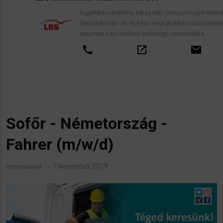
Ingatlanközvetítés, lakáscélú finanszírozási hitelek,
lakástakarék- és építési megtakarítási szerződések,
valamint kapcsolódó pénzügyi tanácsadás.
call
open_in_new
email
Sofőr - Németország -
Fahrer (m/w/d)
7 November 2019
international…