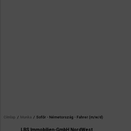
Címlap
/
Munka
/
Sofőr - Németország - Fahrer (m/w/d)
Morzsa
LBS Immobilien-GmbH NordWest