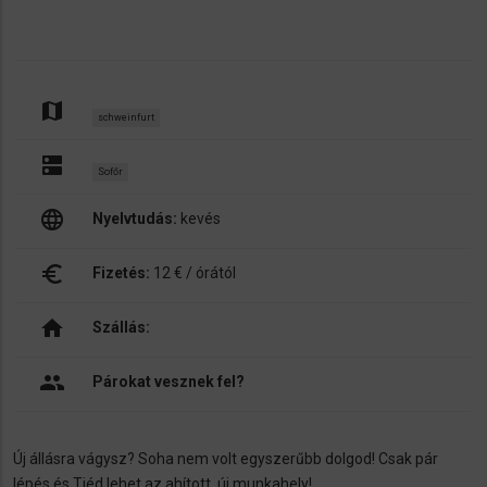
map
schweinfurt
dns
Sofőr
language
Nyelvtudás:
kevés
euro_symbol
Fizetés:
12 € / órától
home
Szállás:
people
Párokat vesznek fel?
Új állásra vágysz? Soha nem volt egyszerűbb dolgod! Csak pár
lépés és Tiéd lehet az ahított, új munkahely!