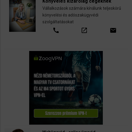
Könyvelés kizárólag cégeknek
Vállalkozások számára kínálunk teljeskörű
könyvelési és adószakügyvédi
szolgáltatásokat
call
open_in_new
email