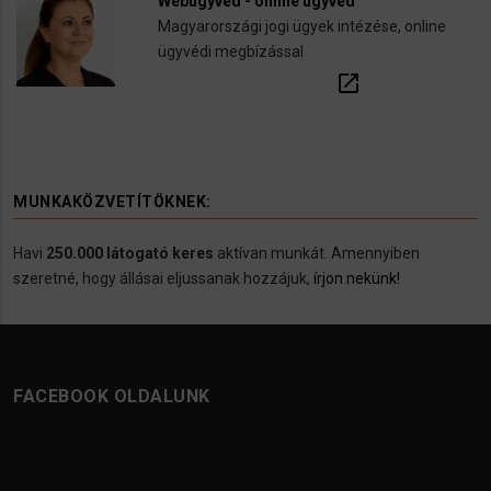
Webügyvéd - online ügyvéd
Magyarországi jogi ügyek intézése, online
ügyvédi megbízással
open_in_new
MUNKAKÖZVETÍTÖKNEK:
Havi
250.000 látogató keres
aktívan munkát. Amennyiben
szeretné, hogy állásai eljussanak hozzájuk,
írjon nekünk!
FACEBOOK OLDALUNK