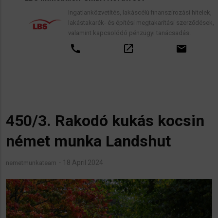
Ingatlanközvetítés, lakáscélú finanszírozási hitelek,
lakástakarék- és építési megtakarítási szerződések,
valamint kapcsolódó pénzügyi tanácsadás.
call
open_in_new
email
450/3. Rakodó kukás kocsin
német munka Landshut
18 April 2024
nemetmunkateam