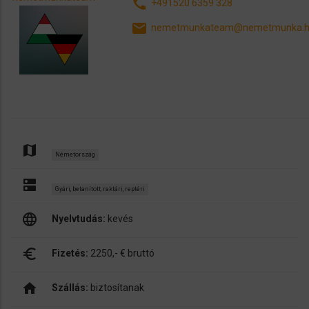
call
+491520 6359 328
email
nemetmunkateam@nemetmunka.
map
Németország
dns
Gyári, betanított, raktári, reptéri
language
Nyelvtudás:
kevés
euro_symbol
Fizetés:
2250,- € bruttó
home
Szállás:
biztosítanak