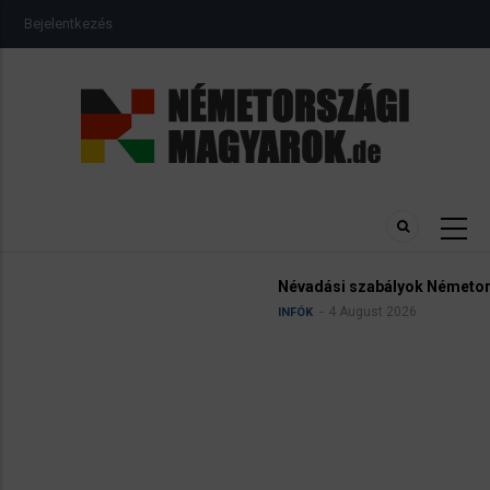
Ugrás
USER
Bejelentkezés
a
ACCOUNT
MENU
tartalomra
Névadási szabályok Németországban
4 August 2026
INFÓK