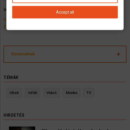
www.nemetmunka.hu
2012 óta!
…. és megoldódik!
Accept all
https://www.nemetmunka.hu/betanitott-munka-segedmunka-
gyari-munka/4503-rakodo-kukas-kocsin-landshut
Kommentek
TÉMÁK
Hírek
Infók
Videó
Munka
TV
HIRDETÉS