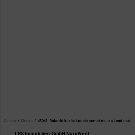
Címlap
/
Munka
/
450/3. Rakodó kukás kocsin német munka Landshut
Morzsa
LBS Immobilien-GmbH NordWest