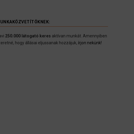
UNKAKÖZVETÍTÖKNEK:
avi
250.000 látogató keres
aktívan munkát. Amennyiben
eretné, hogy állásai eljussanak hozzájuk,
írjon nekünk!