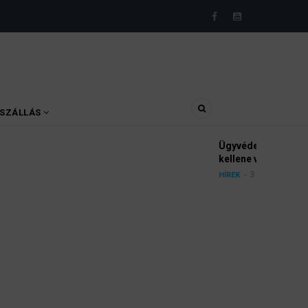
SZÁLLÁS
yészek szerint a német politikának mielőbb meg
pártbetiltási eljárás elindítását.