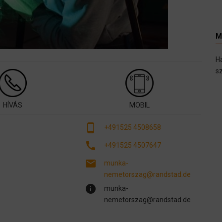
M
H
sz
HÍVÁS
MOBIL
phone_android
+491525 4508658
call
+491525 4507647
email
munka-
nemetorszag@randstad.de
info
munka-
nemetorszag@randstad.de