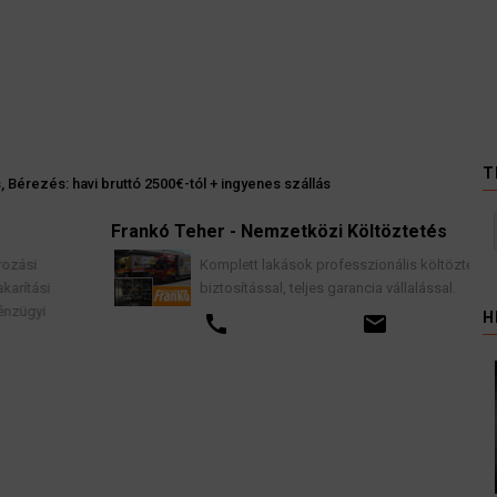
T
 Bérezés: havi bruttó 2500€-tól + ingyenes szállás
Frankó Teher - Nemzetközi Költöztetés
K
Komplett lakások professzionális költöztetése
biztosítással, teljes garancia vállalással.
H
call
email