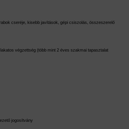
ok cseréje, kisebb javítások, gépi csiszolás, összeszerelő 
akatos végzettség (több mint 2 éves szakmai tapasztalat 
ezető jogosítvány