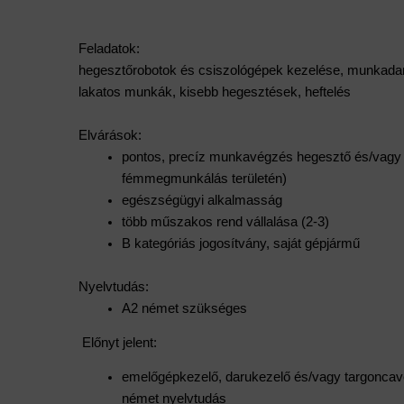
Feladatok:
hegesztőrobotok és csiszológépek kezelése, munkadarab
lakatos munkák, kisebb hegesztések, heftelés
Elvárások:
pontos, precíz munkavégzés hegesztő és/vagy l
fémmegmunkálás területén)
egészségügyi alkalmasság
több műszakos rend vállalása (2-3) 
B kategóriás jogosítvány, saját gépjármű
Nyelvtudás:
A2 német szükséges
 Előnyt jelent:
emelőgépkezelő, darukezelő és/vagy targoncav
német nyelvtudás 