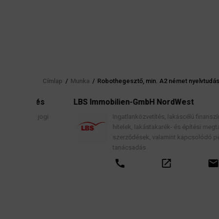
Címlap
/
Munka
/
Robothegesztő, min. A2 német nyelvtudás,
Morzsa
elés
LBS Immobilien-GmbH NordWest
, jogi
Ingatlanközvetítés, lakáscélú finanszírozási
hitelek, lakástakarék- és építési megtakarítási
szerződések, valamint kapcsolódó pénzügyi
tanácsadás.
call
open_in_new
email