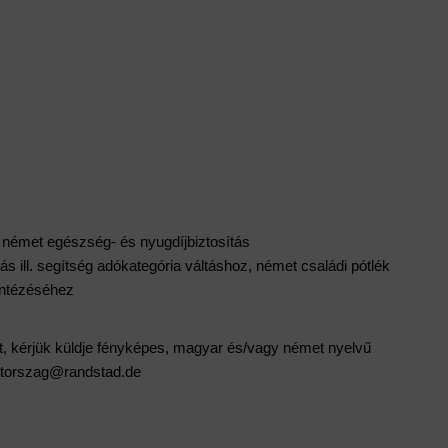
s német egészség- és nyugdíjbiztosítás
ill. segítség adókategória váltáshoz, német családi pótlék 
intézéséhez
t, kérjük küldje fényképes, magyar és/vagy német nyelvű 
metorszag@randstad.de