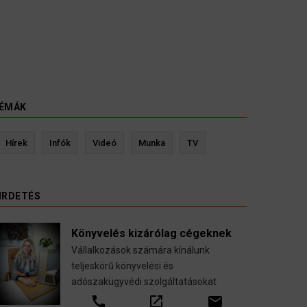
ÉMÁK
evin Ressler biztosítási szakértő
Langó S
Hírek
Infók
Videó
Munka
TV
Gépjármű-, jogvédelmi-, felelősség-, baleset-,
nyugdíj-, fogászati biztosítások.
IRDETÉS
call
open_in_new
email
Könyvelés kizárólag cégeknek
Vállalkozások számára kínálunk
teljeskörű könyvelési és
adószakügyvédi szolgáltatásokat
call
open_in_new
email