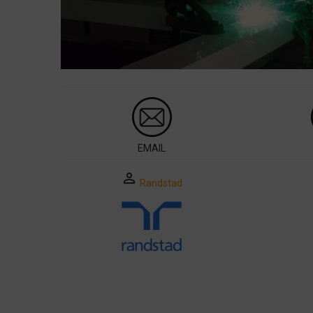
EMAIL
perm_identity
Randstad