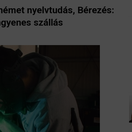
német nyelvtudás, Bérezés:
ngyenes szállás