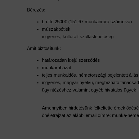
Bérezés:
bruttó 2500€ (151,67 munkaórára számolva)
műszakpótlék
ingyenes, kulturált szálláslehetőség
Amit biztosítunk:
határozatlan idejű szerződés
munkaruházat
teljes munkaidős, németországi bejelentett állá
ingyenes, magyar nyelvű, megbízható tanácsadás 
ügyintézéshez valamint egyéb hivatalos ügyek 
Amennyiben hirdetésünk felkeltette érdeklődésé
önéletrajzát az alábbi email címre: munka-ne