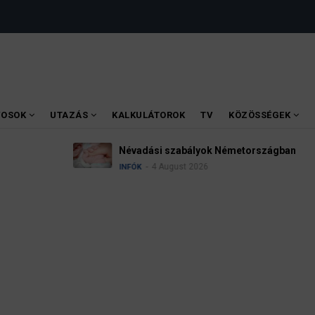
VOSOK
UTAZÁS
KALKULÁTOROK
TV
KÖZÖSSÉGEK
Ügyvédek, bírák és üg
kellene vizsgálnia egy 
3 August 2026
HÍREK