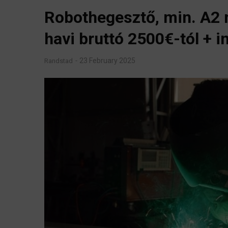
Robothegesztő, min. A2 
havi bruttó 2500€-tól + i
23 February 2025
Randstad