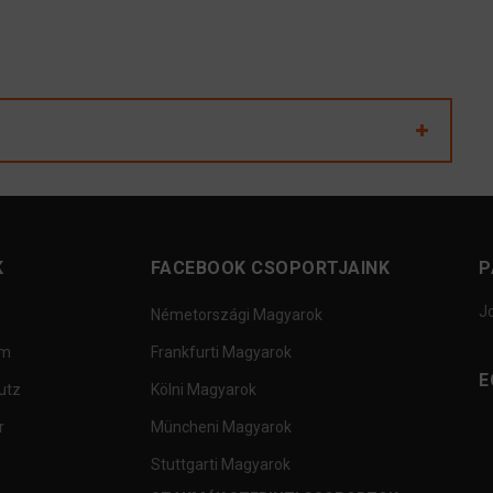
K
FACEBOOK CSOPORTJAINK
P
J
Németországi Magyarok
um
Frankfurti Magyarok
E
utz
Kölni Magyarok
r
Müncheni Magyarok
Stuttgarti Magyarok