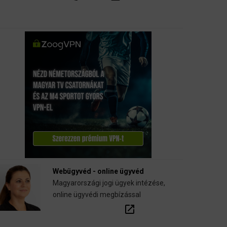
Webügyvéd - online ügyvéd
Magyarországi jogi ügyek intézése,
online ügyvédi megbízással
open_in_new