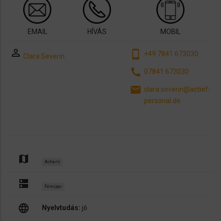
EMAIL
HÍVÁS
MOBIL
perm_identity
phone_android
+49 7841 673030
Clara Severin
call
07841 673030
email
clara.severin@actief-
personal.de
map
Achern
dns
Fémipar
language
Nyelvtudás:
jó