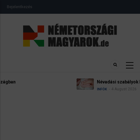
Ugrás
USER
Bejelentkezés
a
ACCOUNT
MENU
tartalomra
Névadási szabályok Németországban
4 August 2026
INFÓK