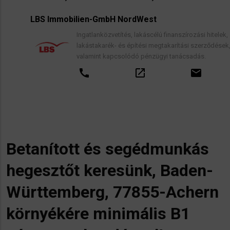
LBS Immobilien-GmbH NordWest
Ingatlanközvetítés, lakáscélú finanszírozási hitelek,
lakástakarék- és építési megtakarítási szerződések,
valamint kapcsolódó pénzügyi tanácsadás.
call
open_in_new
email
Betanított és segédmunkás
hegesztőt keresünk, Baden-
Württemberg, 77855-Achern
környékére minimális B1