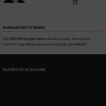
open_in_new
MUNKAKÖZVETÍTÖKNEK:
Havi
250.000 látogató keres
aktívan munkát. Amennyiben
szeretné, hogy állásai eljussanak hozzájuk,
írjon nekünk!
FACEBOOK OLDALUNK