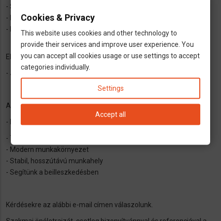
- Szakirányú végzettség
Cookies & Privacy
- Kézügyesség, precíz munkavégzés, terhelhetőség
- Biztonságos és minőségi munkavégzésre való elhivatottság
This website uses cookies and other technology to
provide their services and improve user experience. You
you can accept all cookies usage or use settings to accept
Előnyök:
categories individually.
- Jogosítvány, saját autó a munkába járáshoz
Settings
Amit kínálunk:
Accept all
- Német bejelentett alkalmazotti munkaviszony, pontos fizetéssel
- Túlóra vállalása és több müszak vállalása
- Modern munkakörnyezet
- Stabil, hosszútávú munkahely
- Segítünk a beilleszkedésben
Kérdésekre az alábbi e-mail címen válaszolunk.
Szakmai önéletrajzát, esetleg bizonyítvánnyal és referenciával a