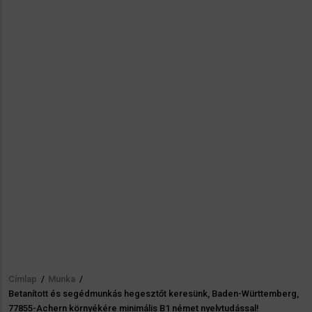
Címlap
/
Munka
/
Morzsa
Betanított és segédmunkás hegesztőt keresünk, Baden-Württemberg,
77855-Achern környékére minimális B1 német nyelvtudással!