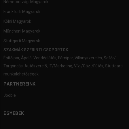
Németországi Magyarok
Frankfurti Magyarok
Kölni Magyarok
Müncheni Magyarok
Stuttgarti Magyarok
SZAKMÁK SZERINTI CSOPORTOK
Építőipar
,
Ápoló
,
Vendéglátás
,
Fémipar
,
Villanyszerelés
,
Sofőr/
Targoncás
,
Autószerelő
,
IT/Marketing
,
Víz-/Gáz-/Fűtés
,
Stuttgarti
munkalehetőségek
PARTNEREINK
Jooble
EGYEBEK