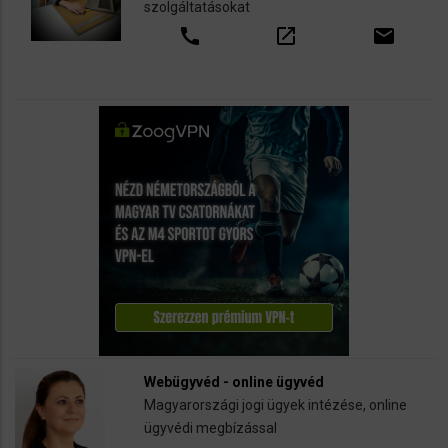
szolgáltatásokat
call
open_in_new
email
Webügyvéd - online ügyvéd
Magyarországi jogi ügyek intézése, online
ügyvédi megbízással