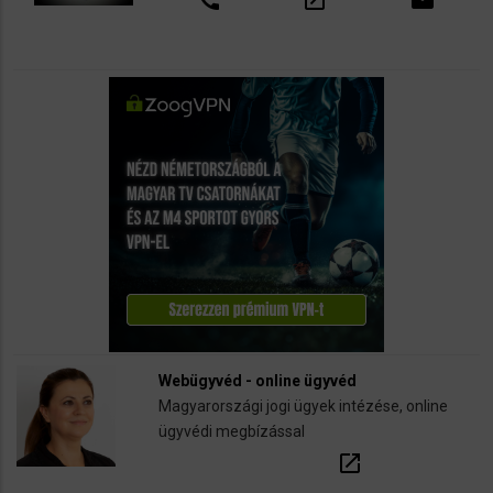
Webügyvéd - online ügyvéd
Magyarországi jogi ügyek intézése, online
ügyvédi megbízással
open_in_new