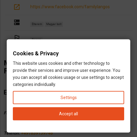
open_in_new
https://www.facebook.com/familylangos
dns
Étterem
Magyar bolt
outlined_flag
Bayern
Cookies & Privacy
Magyar lángosozó Münchenben.
This website uses cookies and other technology to
Family Lángos.
provide their services and improve user experience. You
you can accept all cookies usage or use settings to accept
categories individually.
Elérhetőségek:
Settings
Facebook:
https://www.facebook.com/familylangos
Accept all
Telefon:
+491639139746