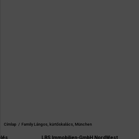
Címlap
/
Family Lángos, kürtőskalács, München
Morzsa
LBS Immobilien-GmbH NordWest