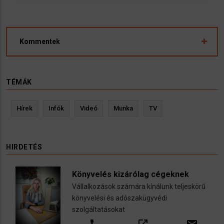
Kommentek
TÉMÁK
Hírek
Infók
Videó
Munka
TV
HIRDETÉS
Könyvelés kizárólag cégeknek
Vállalkozások számára kínálunk teljeskörű
könyvelési és adószakügyvédi
szolgáltatásokat
call
open_in_new
email