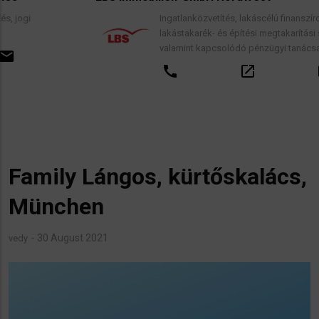
Ingatlanközvetítés, lakáscélú finanszírozási hitelek,
lakástakarék- és építési megtakarítási szerződések,
valamint kapcsolódó pénzügyi tanácsadás.
call
open_in_new
email
Family Lángos, kürtőskalács,
München
30 August 2021
vedy