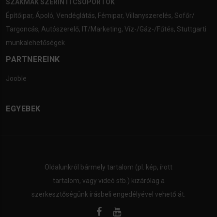
SZAKMÁK SZERINTI CSOPORTOK
Építőipar
,
Ápoló
,
Vendéglátás
,
Fémipar
,
Villanyszerelés
,
Sofőr/
Targoncás
,
Autószerelő
,
IT/Marketing
,
Víz-/Gáz-/Fűtés
,
Stuttgarti
munkalehetőségek
PARTNEREINK
Jooble
EGYEBEK
Oldalunkról bármely tartalom (pl. kép, írott
tartalom, vagy videó stb.) kizárólag a
szerkesztőségünk írásbeli engedélyével vehető át.