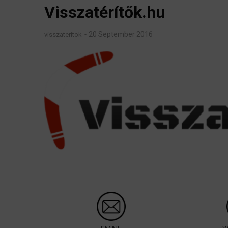
Visszatérítők.hu
20 September 2016
visszateritok