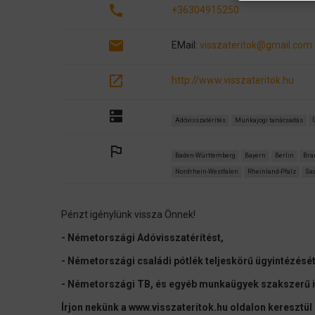
call
+36304915250
email
EMail:
visszateritok@gmail.com
open_in_new
http://www.visszateritok.hu
dns
Adóvisszatérítés
Munkajogi tanácsadás
outlined_flag
Baden-Württemberg
Bayern
Berlin
Bra
Nordrhein-Westfalen
Rheinland-Pfalz
Sa
Pénzt igénylünk vissza Önnek!
- Németországi Adóvisszatérítést,
- Németországi családi pótlék teljeskörű ügyintézésé
- Németországi TB, és egyéb munkaügyek szakszerű in
Írjon nekünk a www.visszateritok.hu oldalon keresztül 