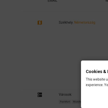
EMAIL
W
map
Székhely:
Németország
Cookies & 
This website u
experience. Yo
dns
Városok:
Frankfurt
München
Dél Németország