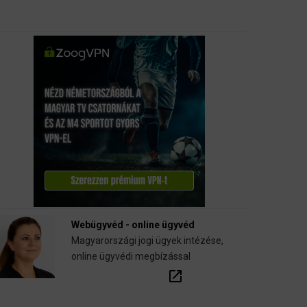
Webügyvéd - online ügyvéd
Magyarországi jogi ügyek intézése,
online ügyvédi megbízással
open_in_new