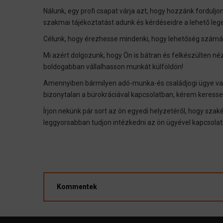
Nálunk, egy profi csapat várja azt, hogy hozzánk fordul
szakmai tájékoztatást adunk és kérdéseidre a lehető le
Célunk, hogy érezhesse mindenki, hogy lehetőség számára
Mi azért dolgozunk, hogy Ön is bátran és felkészülten n
boldogabban vállalhasson munkát külföldön!
Amennyiben bármilyen adó-munka-és családjogi ügye van j
bizonytalan a bürokráciával kapcsolatban, kérem keress
Írjon nekünk pár sort az ön egyedi helyzetéről, hogy sza
leggyorsabban tudjon intézkedni az ön ügyével kapcsolat
Kommentek