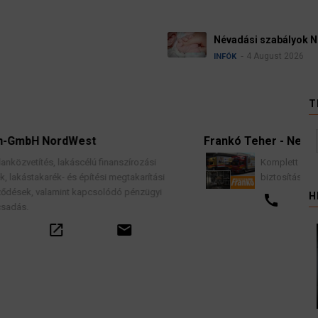
Névadási szabályok Németországban
4 August 2026
INFÓK
T
Frankó Teher - Nemzetközi Költöztetés
zási
Komplett lakások professzionális költöztetése
arítási
biztosítással, teljes garancia vállalással.
zügyi
H
call
email