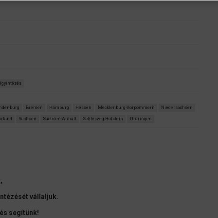
Ügyintézés
ndenburg
Bremen
Hamburg
Hessen
Mecklenburg-Vorpommern
Niedersachsen
arland
Sachsen
Sachsen-Anhalt
Schleswig-Holstein
Thüringen
t,
tézését vállaljuk.
és segítünk!