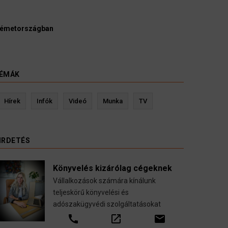
Ügyvédek, bírák és üg
kellene vizsgálnia egy p
3 August 2026
HÍREK
ÉMÁK
Kevin Ressler biztosítási szakértő
L
Hírek
Infók
Videó
Munka
TV
Gépjármű-, jogvédelmi-, felelősség-, baleset-,
nyugdíj-, fogászati biztosítások.
IRDETÉS
call
open_in_new
email
Könyvelés kizárólag cégeknek
Vállalkozások számára kínálunk
teljeskörű könyvelési és
adószakügyvédi szolgáltatásokat
call
open_in_new
email