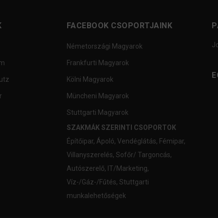
K
FACEBOOK CSOPORTJAINK
P
J
Németországi Magyarok
um
Frankfurti Magyarok
E
utz
Kölni Magyarok
r
Müncheni Magyarok
Stuttgarti Magyarok
SZAKMÁK SZERINTI CSOPORTOK
Építőipar
,
Ápoló
,
Vendéglátás
,
Fémipar
,
Villanyszerelés
,
Sofőr/ Targoncás
,
Autószerelő
,
IT/Marketing
,
Víz-/Gáz-/Fűtés
,
Stuttgarti
munkalehetőségek