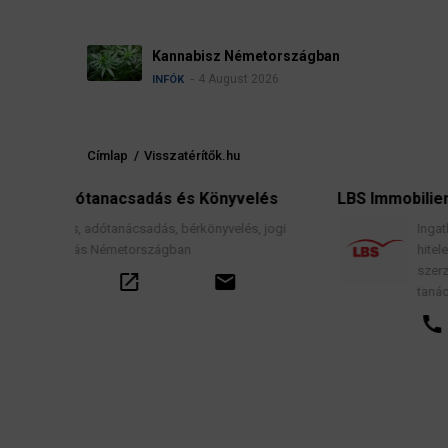
Kannabisz Németországban
4 August 2026
INFÓK
Címlap
/
Visszatérítők.hu
Morzsa
 Könyvelés
LBS Immobilien-GmbH NordWest
könyvelés, jogi
Ingatlanközvetítés, lakáscélú finanszíro
hitelek, lakástakarék- és építési megtak
szerződések, valamint kapcsolódó pén
email
tanácsadás.
call
open_in_new
email