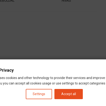
EBOLDAL
HÍVÁS
Privacy
ses cookies and other technology to provide their services and improve
u you can accept all cookies usage or use settings to accept categories i
Settings
Accept all
Düsseldorf
Aachen
Albstadt
Dusiburg