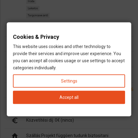
Iroda
Lakatos
Targoncavezető
person
Magyar kapcsolat: Cynthia Salamon
Cookies & Privacy
call
+49894161681782
This website uses cookies and other technology to
provide their services and improve user experience. You
phone_android
+491622889170
you can accept all cookies usage or use settings to accept
categories individually.
email
cynthia.salamon@gigroup.com
Settings
facebook
https://www.facebook.com/groups/423815298683356
Accept all
open_in_new
https://de.gigroup.com/
euro_symbol
Közvetítési díj: 0€ (nincs)
home
Szállás:Projekt függöen tudunk biztositani