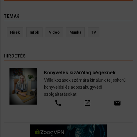
TÉMÁK
Hírek
Infók
Videó
Munka
TV
HIRDETÉS
Könyvelés kizárólag cégeknek
Vállalkozások számára kínálunk teljeskörű
könyvelési és adószakügyvédi
szolgáltatásokat
call
open_in_new
email