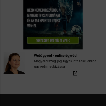
Webügyvéd - online ügyvéd
Magyarországi jogi ügyek intézése, online
ügyvédi megbízással
open_in_new