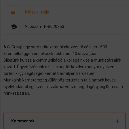
toc
Állások listája
school
Adószám: HRB 70863
A Gi Group egy nemzetközi munkaközvetitö cég, ami 500
kirendeltséggel rendelkezik több mint 40 országban.
Sikerünk kulcsa a kommunikáció a kollégáink és a munkatársaink
között. Ügyintézésünk az elsö naptól kezdve magyar nyelven
történik,így segítséget kérhet bármilyen kérdésben.
Munkáink Németország különböz területein találhatóak kevés
nyelvtudástól egészen a szakmai végzetséget igénylöig.Keressen
minket bátran.
Kommentek