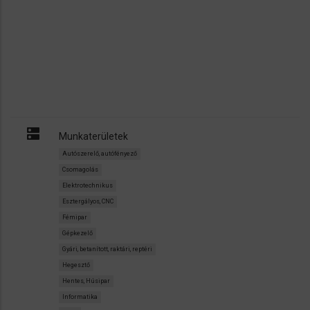
dns
Munkaterületek
Autószerelő, autófényező
Csomagolás
Elektrotechnikus
Esztergályos, CNC
Fémipar
Gépkezelő
Gyári, betanított, raktári, reptéri
Hegesztő
Hentes, Húsipar
Informatika