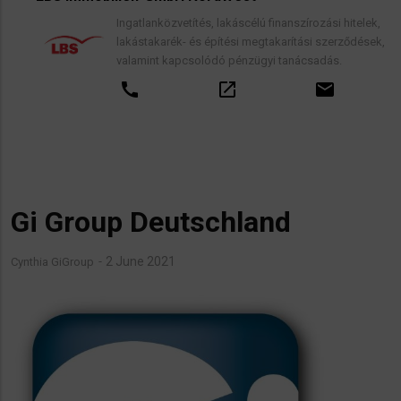
Ingatlanközvetítés, lakáscélú finanszírozási hitelek,
lakástakarék- és építési megtakarítási szerződések,
valamint kapcsolódó pénzügyi tanácsadás.
call
open_in_new
email
Gi Group Deutschland
2 June 2021
Cynthia GiGroup