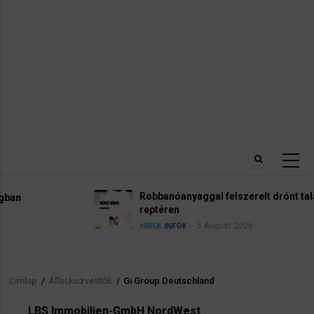
Robbanóanyaggal felszerelt drónt találtak a lipcsei
reptéren
5 August 2026
HÍREK
INFÓK
Címlap
/
Állaskozvetítők
/
Gi Group Deutschland
Morzsa
LBS Immobilien-GmbH NordWest