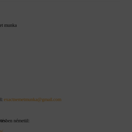
met munka
el:
exactnemetmunka@gmail.com
tés
ben németül:
n/