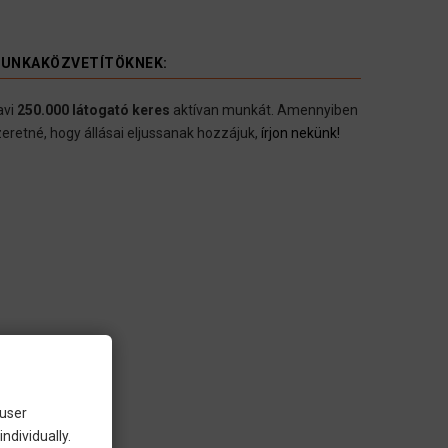
UNKAKÖZVETÍTÖKNEK:
avi
250.000 látogató keres
aktívan munkát. Amennyiben
eretné, hogy állásai eljussanak hozzájuk,
írjon nekünk!
 user
ndividually.