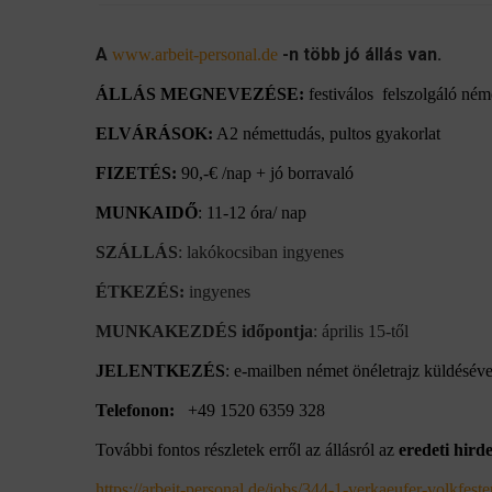
A
-n több jó állás van.
www.arbeit-personal.de
ÁLLÁS MEGNEVEZÉSE:
festiválos felszolgáló né
ELVÁRÁSOK:
A2 némettudás, pultos gyakorlat
FIZETÉS:
90,-€ /nap + jó borravaló
MUNKAIDŐ
: 11-12 óra/ nap
SZÁLLÁS
: lakókocsiban ingyenes
ÉTKEZÉS:
ingyenes
MUNKAKEZDÉS időpontja
: április 15-től
JELENTKEZÉS
: e-mailben német önéletrajz küldésév
Telefonon:
+49 1520 6359 328
További fontos részletek erről az állásról az
eredeti hirde
https://arbeit-personal.de/jobs/344-1-verkaeufer-volkfeste