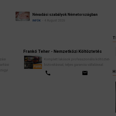
Ügyvédek, bírák és üg
kellene vizsgálnia egy 
3 August 2026
HÍREK
T
Frankó Teher - Nemzetközi Költöztetés
K
Komplett lakások professzionális költöztetése
biztosítással, teljes garancia vállalással.
H
call
email