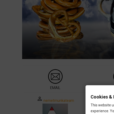
EMAIL
Cookies & 
perm_identity
nemetmunkateam
This website u
experience. Yo