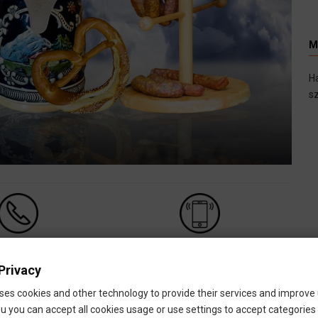
M
H
sz
HÍVÁS
MOBIL
Privacy
phone_android
+49 1520 6359 328
ses cookies and other technology to provide their services and improve
call
+49 1520 6359 328
u you can accept all cookies usage or use settings to accept categories i