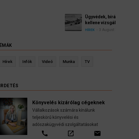
yészek szerint a német politikának mielőbb meg
pártbetiltási eljárás elindítását.
ÉMÁK
evin Ressler biztosítási szakértő
Langó S
Hírek
Infók
Videó
Munka
TV
Gépjármű-, jogvédelmi-, felelősség-, baleset-,
nyugdíj-, fogászati biztosítások.
IRDETÉS
call
open_in_new
email
Könyvelés kizárólag cégeknek
Vállalkozások számára kínálunk
teljeskörű könyvelési és
adószakügyvédi szolgáltatásokat
call
open_in_new
email