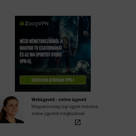
Webügyvéd - online ügyvéd
Magyarországi jogi ügyek intézése,
online ügyvédi megbízással
open_in_new