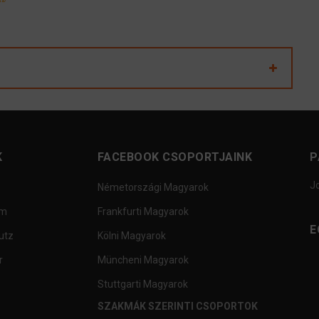
K
FACEBOOK CSOPORTJAINK
P
J
Németországi Magyarok
um
Frankfurti Magyarok
E
utz
Kölni Magyarok
r
Müncheni Magyarok
Stuttgarti Magyarok
SZAKMÁK SZERINTI CSOPORTOK